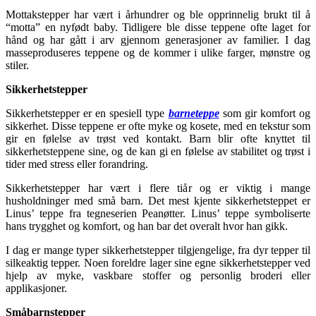
Mottakstepper har vært i århundrer og ble opprinnelig brukt til å
“motta” en nyfødt baby. Tidligere ble disse teppene ofte laget for
hånd og har gått i arv gjennom generasjoner av familier. I dag
masseproduseres teppene og de kommer i ulike farger, mønstre og
stiler.
Sikkerhetstepper
Sikkerhetstepper er en spesiell type
barneteppe
som gir komfort og
sikkerhet. Disse teppene er ofte myke og kosete, med en tekstur som
gir en følelse av trøst ved kontakt. Barn blir ofte knyttet til
sikkerhetsteppene sine, og de kan gi en følelse av stabilitet og trøst i
tider med stress eller forandring.
Sikkerhetstepper har vært i flere tiår og er viktig i mange
husholdninger med små barn. Det mest kjente sikkerhetsteppet er
Linus’ teppe fra tegneserien Peanøtter. Linus’ teppe symboliserte
hans trygghet og komfort, og han bar det overalt hvor han gikk.
I dag er mange typer sikkerhetstepper tilgjengelige, fra dyr tepper til
silkeaktig tepper. Noen foreldre lager sine egne sikkerhetstepper ved
hjelp av myke, vaskbare stoffer og personlig broderi eller
applikasjoner.
Småbarnstepper