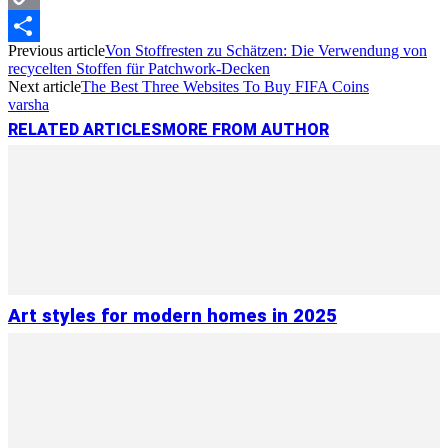
Copy
Previous article
Von Stoffresten zu Schätzen: Die Verwendung von
Link
Share
recycelten Stoffen für Patchwork-Decken
Next article
The Best Three Websites To Buy FIFA Coins
varsha
RELATED ARTICLES
MORE FROM AUTHOR
Art styles for modern homes in 2025