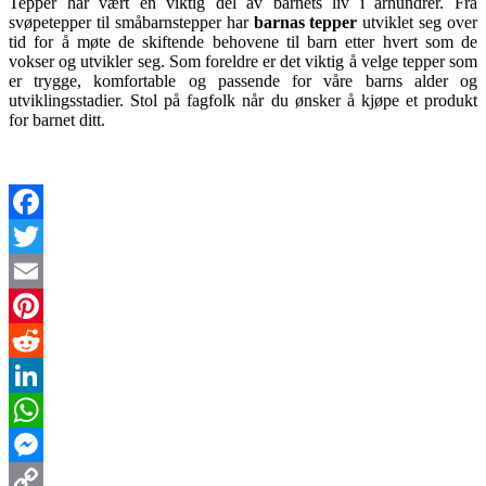
Tepper har vært en viktig del av barnets liv i århundrer. Fra
svøpetepper til småbarnstepper har
barnas tepper
utviklet seg over
tid for å møte de skiftende behovene til barn etter hvert som de
vokser og utvikler seg. Som foreldre er det viktig å velge tepper som
er trygge, komfortable og passende for våre barns alder og
utviklingsstadier. Stol på fagfolk når du ønsker å kjøpe et produkt
for barnet ditt.
Facebook
Twitter
Email
Pinterest
Reddit
LinkedIn
WhatsApp
Messenger