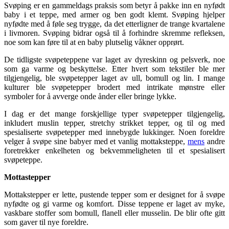
Svøping er en gammeldags praksis som betyr å pakke inn en nyfødt
baby i et teppe, med armer og ben godt klemt. Svøping hjelper
nyfødte med å føle seg trygge, da det etterligner de trange kvartalene
i livmoren. Svøping bidrar også til å forhindre skremme refleksen,
noe som kan føre til at en baby plutselig våkner opprørt.
De tidligste svøpeteppene var laget av dyreskinn og pelsverk, noe
som ga varme og beskyttelse. Etter hvert som tekstiler ble mer
tilgjengelig, ble svøpetepper laget av ull, bomull og lin. I mange
kulturer ble svøpetepper brodert med intrikate mønstre eller
symboler for å avverge onde ånder eller bringe lykke.
I dag er det mange forskjellige typer svøpetepper tilgjengelig,
inkludert muslin tepper, stretchy strikket tepper, og til og med
spesialiserte svøpetepper med innebygde lukkinger. Noen foreldre
velger å svøpe sine babyer med et vanlig mottaksteppe,
mens
andre
foretrekker enkelheten og bekvemmeligheten til et spesialisert
svøpeteppe.
Mottastepper
Mottakstepper er lette, pustende tepper som er designet for å svøpe
nyfødte og gi varme og komfort. Disse teppene er laget av myke,
vaskbare stoffer som bomull, flanell eller musselin. De blir ofte gitt
som gaver til nye foreldre.