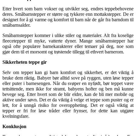
Etter hvert som barn vokser og utvikler seg, endres teppebehovene
deres. Småbarnstepper er større og tykkere enn mottakstepper. De er
designet for å gi varme og komfort til barn når de går fra barndom til
småbarnsalder.
Småbarnstepper kommer i ulike stiler og materialer. Alt fra koselige
fleecetepper til myke, vatterte dyner. Mange småbarnstepper har
også ofte populære barnekarakterer eller temaer på deg, noe som
gjør dem til et morsomt og trøstende tillegg til ethvert barnerom.
Sikkerheten teppe gir
Selv om tepper kan gi barn komfort og sikkerhet, er det viktig å
bruke dem riktig. Babyer bør alltid sove på ryggen, uten løse tepper
eller puter i barnesengen. Når du svøper en nyfødt, bør teppet være
tettsittende, men ikke for stramt, babyens hofter og ben må kunne
bevege seg. Etter hvert som de blir eldre, kan de bli mer mobile og
aktive under søvn. Det er da viktig å velge et teppe som puster og er
lett, for å unngå risiko for overoppheting. Det er også viktig at
tepper er fri for løse tråder eller frynser, for dette kan utgjøre
kvelningsfare.
Konklusjon